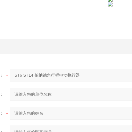
：
：
：