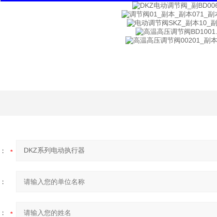
：
：
：