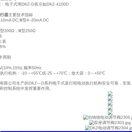
表：电子式用DKZ-D表示如DKZ-4100D
执行器
主要技术指标
mA DC;Ⅲ型4~20mA DC
200Ω；Ⅲ型250Ω
表
上表
5%
半周期
10%,15%) 频率50Hz
行机构：-10～+55℃或-25～+70℃；放大器：0～+50℃
有限公司生产的
DKZ—D系列电子式直行程电动执行机构安全可靠，安
和控制系统中发挥重要作用。