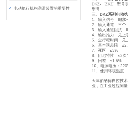
DKZ-（ZKZ）型号
电动执行机构润滑装置的重要性
型号
三、
DKZ系列电动
1、输入信号：Ⅱ型0~10
2、输入通道：三个
3、输入通道阻抗：Ⅱ型
4、输出推力：见上
5、全行程时间：见
6、基本误差限：±2.
7、死区：≤3%
8、阻尼特性：≤3次
9、回差：≤1.5%
10、电源电压：220V(
11、使用环境温度：执
天津伯纳德自控技术
业，在工业过程测量