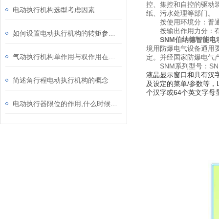
控、集控和自控的驱动
电动执行机构选型考虑因素
纸、污水处理等部门。
按使用环境分：普通
按输出作用力分：有
如何设置电动执行机构的转矩参数？
SNM伯纳德智能电
境用防爆电气设备通用要求
气动执行机构单作用与双作用在原理上的不同之处
定。并经国家防爆电气
SNM系列型号：SNM10
液晶显示窗口和具有汉
简述角行程电动执行机构的概念
及设定的菜单/参数等，
个汉字或64个英文字
电动执行器限位的作用,什么时候需要调整.如何调整?