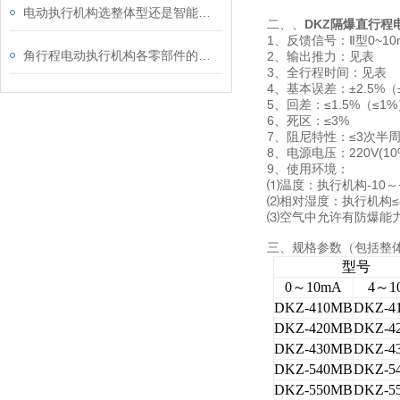
电动执行机构选整体型还是智能型,不必再纠结
二、
、
DKZ隔爆直行程
1、反馈信号：Ⅱ型0~10mA
角行程电动执行机构各零部件的主要作用
2、输出推力：见表
3、全行程时间：见表
4、基本误差：±2.5%（±
5、回差：≤1.5%（≤1
6、死区：≤3%
7、阻尼特性：≤3次半
8、电源电压：220V(10%
9、使用环境：
⑴温度：执行机构-10～+
⑵相对湿度：执行机构≤8
⑶空气中允许有防爆能力
三、规格参数（包括整体
型号
0～10mA
4～1
DKZ-410MB
DKZ-4
DKZ-420MB
DKZ-4
DKZ-430MB
DKZ-4
DKZ-540MB
DKZ-5
DKZ-550MB
DKZ-5