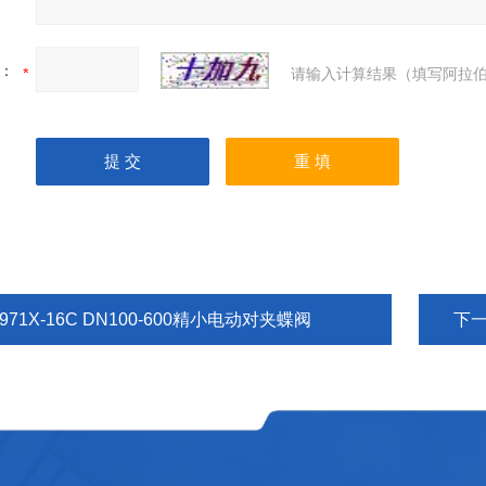
：
请输入计算结果（填写阿拉伯
971X-16C DN100-600精小电动对夹蝶阀
下