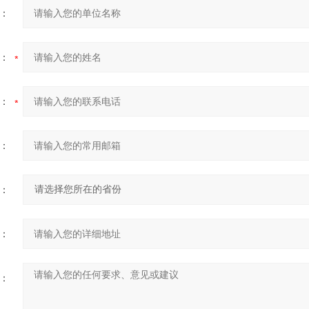
：
：
：
：
：
：
：