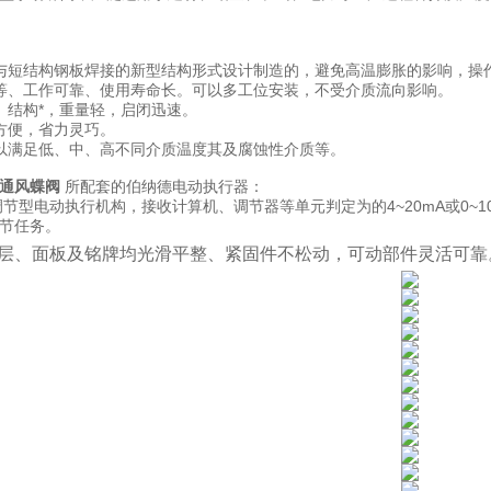
与短结构钢板焊接的新型结构形式设计制造的，避免高温膨胀的影响，操作
等、工作可靠、使用寿命长。可以多工位安装，不受介质流向影响。
、结构*，重量轻，启闭迅速。
方便，省力灵巧。
以满足低、中、高不同介质温度其及腐蚀性介质等。
通风蝶阀
所配套的伯纳德电动执行器：
调节型电动执行机构，接收计算机、调节器等单元判定为的4~20mA或0~
节任务。
层、面板及铭牌均光滑平整、紧固件不松动，可动部件灵活可靠