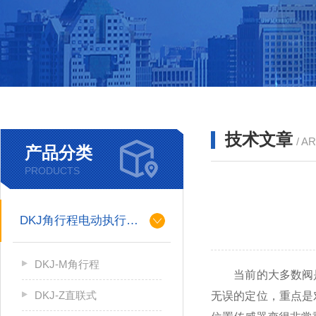
技术文章
/ A
产品分类
PRODUCTS
DKJ角行程电动执行机构
DKJ-M角行程
当前的大多数阀是
DKJ-Z直联式
无误的定位，重点是