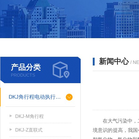
新闻中心
/ N
产品分类
PRODUCTS
DKJ角行程电动执行机构
DKJ-M角行程
在大气污染中，二氧
DKJ-Z直联式
境意识的提高，我国