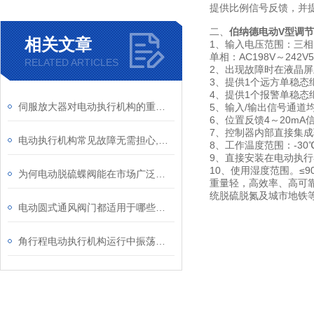
提供比例信号反馈，并
二、
伯纳德电动V型调
相关文章
1、输入电压范围：三相：A
单相：AC198V～242
RELATED ARTICLES
2、出现故障时在液晶
3、提供1个远方单稳态
4、提供1个报警单稳态
伺服放大器对电动执行机构的重要性我们可得了解清楚
5、输入/输出信号通道
6、位置反馈4～20mA信
7、控制器内部直接集成
电动执行机构常见故障无需担心,伯纳德教你解决
8、工作温度范围：-30
9、直接安装在电动执行
10、使用湿度范围。≤
为何电动脱硫蝶阀能在市场广泛应用？原因找到了
重量轻，高效率、高可
统脱硫脱氮及城市地铁等领
电动圆式通风阀门都适用于哪些场所？
角行程电动执行机构运行中振荡原因分析及处理