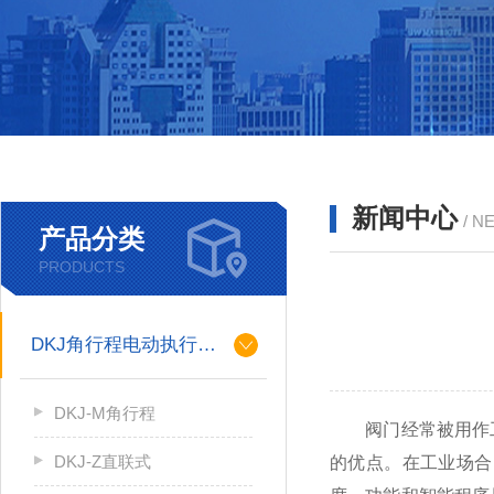
新闻中心
/ N
产品分类
PRODUCTS
DKJ角行程电动执行机构
DKJ-M角行程
阀门经常被用作工
DKJ-Z直联式
的优点。在工业场合